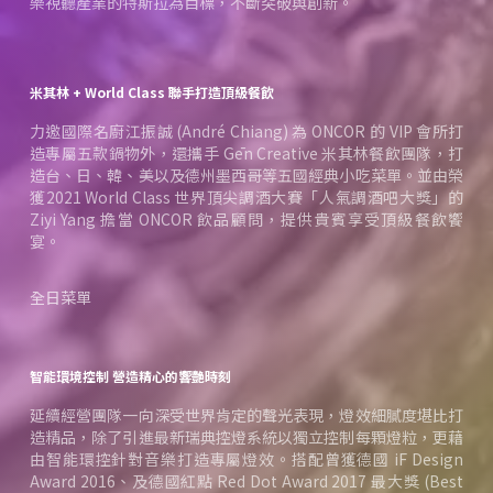
樂視聽產業的特斯拉為目標，不斷突破與創新。
米其林 + World Class 聯手打造頂級餐飲
力邀國際名廚江振誠 (André Chiang) 為 ONCOR 的 VIP 會所打
造專屬五款鍋物外，還攜手 Gēn Creative 米其林餐飲團隊，打
造台、日、韓、美以及德州墨西哥等五國經典小吃菜單。並由榮
獲2021 World Class 世界頂尖調酒大賽「人氣調酒吧大獎」的
Ziyi Yang 擔當 ONCOR 飲品顧問，提供貴賓享受頂級餐飲饗
宴。
全日菜單
智能環境控制 營造精心的響艷時刻
延續經營團隊一向深受世界肯定的聲光表現，燈效細膩度堪比打
造精品，除了引進最新瑞典控燈系統以獨立控制每顆燈粒，更藉
由智能環控針對音樂打造專屬燈效。搭配曾獲德國 iF Design
Award 2016、及德國紅點 Red Dot Award 2017 最大獎 (Best