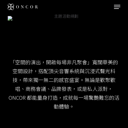
Skip
Menu
to
main
content
「空間的演出，開啟每場非凡聚會」寬闊華美的
空間設計，搭配頂尖音響系統與沉浸式聲光科
技，帶來獨一無二的感官盛宴。無論是歡聚歡
唱、商務會議、品牌發表，或是私人派對，
ONCOR 都能量身打造，成就每一場驚艷難忘的活
動體驗。